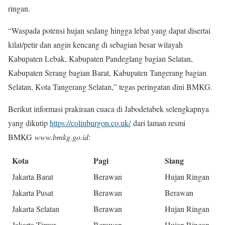
ringan.
“Waspada potensi hujan sedang hingga lebat yang dapat disertai
kilat/petir dan angin kencang di sebagian besar wilayah
Kabupaten Lebak, Kabupaten Pandeglang bagian Selatan,
Kabupaten Serang bagian Barat, Kabupaten Tangerang bagian
Selatan, Kota Tangerang Selatan,” tegas peringatan dini BMKG.
Berikut informasi prakiraan cuaca di Jabodetabek selengkapnya
yang dikutip
https://colinburgon.co.uk/
dari laman resmi
BMKG
www.bmkg.go.id
:
Kota
Pagi
Siang
Jakarta Barat
Berawan
Hujan Ringan
Jakarta Pusat
Berawan
Berawan
Jakarta Selatan
Berawan
Hujan Ringan
Jakarta Timur
Berawan
Hujan Ringan