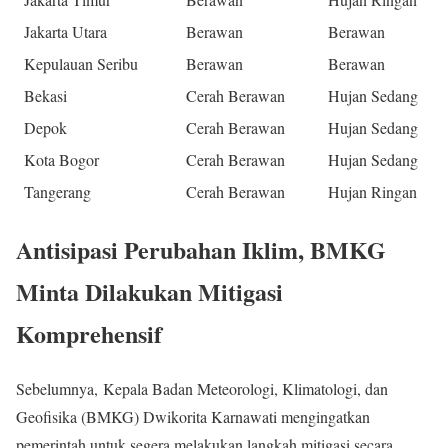
Jakarta Utara
Berawan
Berawan
Kepulauan Seribu
Berawan
Berawan
Bekasi
Cerah Berawan
Hujan Sedang
Depok
Cerah Berawan
Hujan Sedang
Kota Bogor
Cerah Berawan
Hujan Sedang
Tangerang
Cerah Berawan
Hujan Ringan
Antisipasi Perubahan Iklim, BMKG
Minta Dilakukan Mitigasi
Komprehensif
Sebelumnya, Kepala Badan Meteorologi, Klimatologi, dan
Geofisika (BMKG) Dwikorita Karnawati mengingatkan
pemerintah untuk segera melakukan langkah mitigasi secara