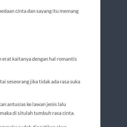
erbedaan cinta dan sayang itu memang
n erat kaitanya dengan hal romantis
i seseorang jika tidak ada rasa suka
n antusias ke lawan jenis lalu
 maka di situlah tumbuh rasa cinta.
ng maka sudah dipastikan akan