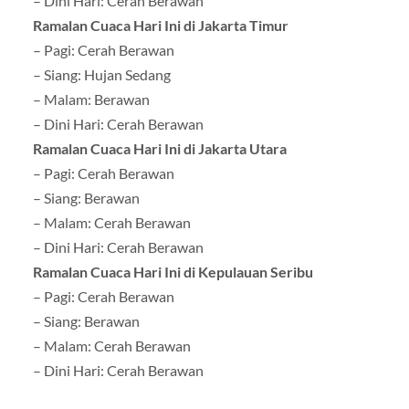
– Dini Hari: Cerah Berawan
Ramalan Cuaca Hari Ini di Jakarta Timur
– Pagi: Cerah Berawan
– Siang: Hujan Sedang
– Malam: Berawan
– Dini Hari: Cerah Berawan
Ramalan Cuaca Hari Ini di Jakarta Utara
– Pagi: Cerah Berawan
– Siang: Berawan
– Malam: Cerah Berawan
– Dini Hari: Cerah Berawan
Ramalan Cuaca Hari Ini di Kepulauan Seribu
– Pagi: Cerah Berawan
– Siang: Berawan
– Malam: Cerah Berawan
– Dini Hari: Cerah Berawan