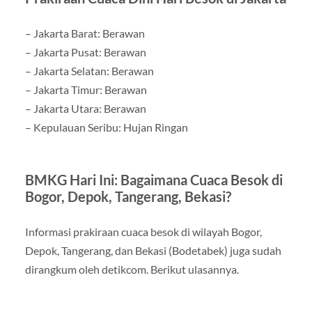
– Jakarta Barat: Berawan
– Jakarta Pusat: Berawan
– Jakarta Selatan: Berawan
– Jakarta Timur: Berawan
– Jakarta Utara: Berawan
– Kepulauan Seribu: Hujan Ringan
BMKG Hari Ini: Bagaimana Cuaca Besok di
Bogor, Depok, Tangerang, Bekasi?
Informasi prakiraan cuaca besok di wilayah Bogor,
Depok, Tangerang, dan Bekasi (Bodetabek) juga sudah
dirangkum oleh detikcom. Berikut ulasannya.