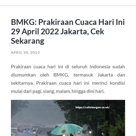
BMKG: Prakiraan Cuaca Hari Ini
29 April 2022 Jakarta, Cek
Sekarang
APRIL 30, 2022
Prakiraan cuaca hari ini di seluruh Indonesia sudah
diumumkan oleh BMKG, termasuk Jakarta dan
sekitarnya. Prakiraan cuaca hari ini merinci kondisi
mulai dari pagi, siang, malam, hingga dini hari.