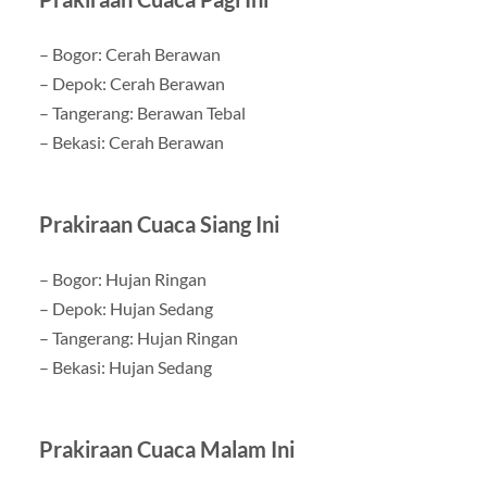
– Bogor: Cerah Berawan
– Depok: Cerah Berawan
– Tangerang: Berawan Tebal
– Bekasi: Cerah Berawan
Prakiraan Cuaca Siang Ini
– Bogor: Hujan Ringan
– Depok: Hujan Sedang
– Tangerang: Hujan Ringan
– Bekasi: Hujan Sedang
Prakiraan Cuaca Malam Ini