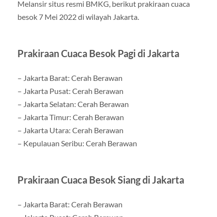
Melansir situs resmi BMKG, berikut prakiraan cuaca
besok 7 Mei 2022 di wilayah Jakarta.
Prakiraan Cuaca Besok Pagi di Jakarta
– Jakarta Barat: Cerah Berawan
– Jakarta Pusat: Cerah Berawan
– Jakarta Selatan: Cerah Berawan
– Jakarta Timur: Cerah Berawan
– Jakarta Utara: Cerah Berawan
– Kepulauan Seribu: Cerah Berawan
Prakiraan Cuaca Besok Siang di Jakarta
– Jakarta Barat: Cerah Berawan