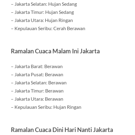
– Jakarta Selatan: Hujan Sedang
– Jakarta Timur: Hujan Sedang
– Jakarta Utara: Hujan Ringan
– Kepulauan Seribu: Cerah Berawan
Ramalan Cuaca Malam Ini Jakarta
– Jakarta Barat: Berawan
– Jakarta Pusat: Berawan
– Jakarta Selatan: Berawan
– Jakarta Timur: Berawan
– Jakarta Utara: Berawan
– Kepulauan Seribu: Hujan Ringan
Ramalan Cuaca Dini Hari Nanti Jakarta