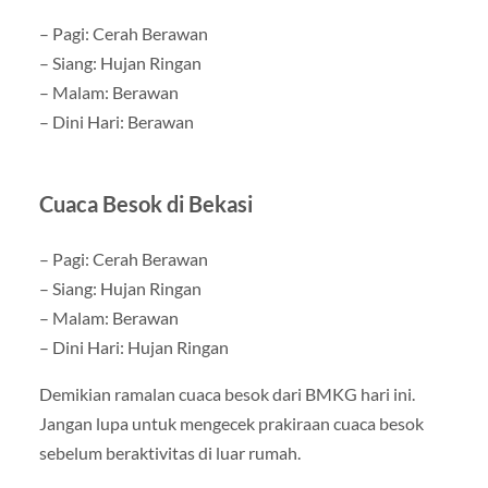
– Pagi: Cerah Berawan
– Siang: Hujan Ringan
– Malam: Berawan
– Dini Hari: Berawan
Cuaca Besok di Bekasi
– Pagi: Cerah Berawan
– Siang: Hujan Ringan
– Malam: Berawan
– Dini Hari: Hujan Ringan
Demikian ramalan cuaca besok dari BMKG hari ini.
Jangan lupa untuk mengecek prakiraan cuaca besok
sebelum beraktivitas di luar rumah.