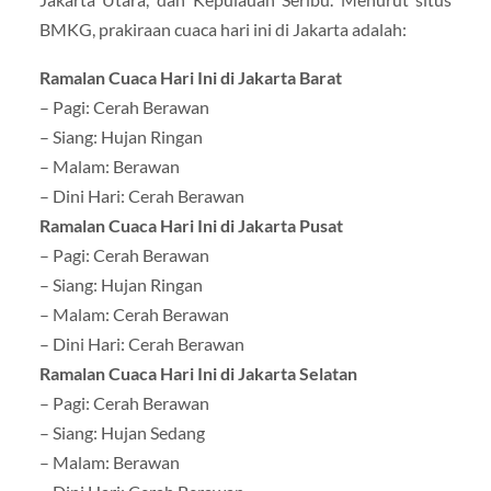
BMKG, prakiraan cuaca hari ini di Jakarta adalah:
Ramalan Cuaca Hari Ini di Jakarta Barat
– Pagi: Cerah Berawan
– Siang: Hujan Ringan
– Malam: Berawan
– Dini Hari: Cerah Berawan
Ramalan Cuaca Hari Ini di Jakarta Pusat
– Pagi: Cerah Berawan
– Siang: Hujan Ringan
– Malam: Cerah Berawan
– Dini Hari: Cerah Berawan
Ramalan Cuaca Hari Ini di Jakarta Selatan
– Pagi: Cerah Berawan
– Siang: Hujan Sedang
– Malam: Berawan