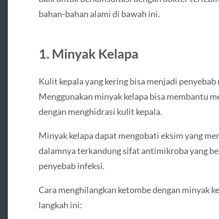
bahan-bahan alami di bawah ini.
1. Minyak Kelapa
Kulit kepala yang kering bisa menjadi penyeba
Menggunakan minyak kelapa bisa membantu me
dengan menghidrasi kulit kepala.
Minyak kelapa dapat mengobati eksim yang mem
dalamnya terkandung sifat antimikroba yang be
penyebab infeksi.
Cara menghilangkan ketombe dengan minyak kel
langkah ini: