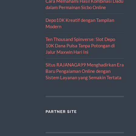
Cara Memahami Hasil Kombinasi Dadu
dalam Permainan Sicbo Online
Depo10K Kreatif dengan Tampilan
Modern
Ten Thousand Spinverse: Slot Depo
10K Dana Pulsa Tanpa Potongan di
Jalur Maxwin Hari Ini
Situs RAJANAGA99 Menghadirkan Era
Baru Pengalaman Online dengan
Sistem Layanan yang Semakin Tertata
PARTNER SITE