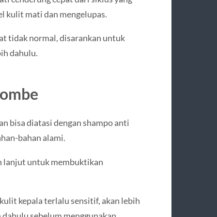
l kulit mati dan mengelupas.
at tidak normal, disarankan untuk
ih dahulu.
tombe
n bisa diatasi dengan shampo anti
ahan-bahan alami.
h lanjut untuk membuktikan
lit kepala terlalu sensitif, akan lebih
bih dahulu sebelum menggunakan