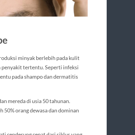
be
oduksi minyak berlebih pada kulit
penyakit tertentu. Seperti infeksi
rtentu pada shampo dan dermatitis
dan mereda di usia 50 tahunan.
eh 50% orang dewasa dan dominan
ti cenderung cepat dari siklus yang