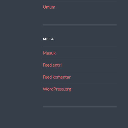
Umum
META
Masuk
Feed entri
Feed komentar
WordPress.org