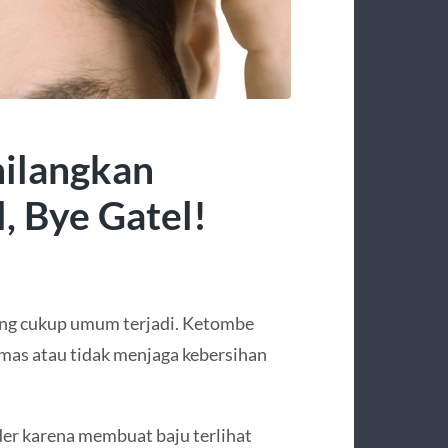
ilangkan
 Bye Gatel!
ng cukup umum terjadi. Ketombe
mas atau tidak menjaga kebersihan
er karena membuat baju terlihat