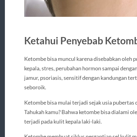
Ketahui Penyebab Ketom
Ketombe bisa muncul karena disebabkan oleh pr
kepala, stres, perubahan hormon sampai dengan 
jamur, psoriasis, sensitif dengan kandungan te
seboroik.
Ketombe bisa mulai terjadi sejak usia pubertas 
Tahukah kamu? Bahwa ketombe bisa dialami ol
terjadi pada kulit kepala laki-laki.
Ketombe membuat siklus pergantian sel kulit ma