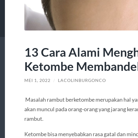
13 Cara Alami Mengh
Ketombe Membandel,
MEI 1, 2022
/
LACOLINBURGONCO
Masalah rambut berketombe merupakan hal ya
akan muncul pada orang-orang yang jarang kera
rambut.
Ketombe bisa menyebabkan rasa gatal dan mind