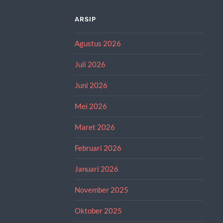
ARSIP
Agustus 2026
Juli 2026
Juni 2026
Mei 2026
Maret 2026
Februari 2026
Januari 2026
November 2025
Oktober 2025