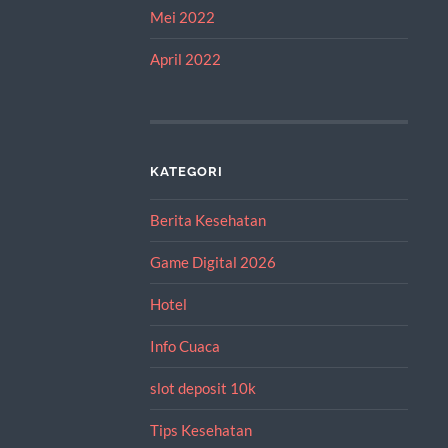
Mei 2022
April 2022
KATEGORI
Berita Kesehatan
Game Digital 2026
Hotel
Info Cuaca
slot deposit 10k
Tips Kesehatan