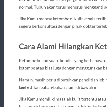
normal. Tubuh akan terus menerus mengganti se
Jika Kamu merasa ketombe di kulit kepala terlih
segera berkonsultasi dengan pihak dokter terleb
Cara Alami Hilangkan Ke
Ketombe bukan suatu kondisi yang berbahaya da
ketombe atau bisa juga dengan menggunakan b
Namun, masih perlu dibutuhkan penelitian lebi
keefektifan bahan-bahan alami di bawah ini.
Jika Kamu memiliki masalah kulit tertentu atau ku
baik untuk berkonsultasi dengan dokter terle