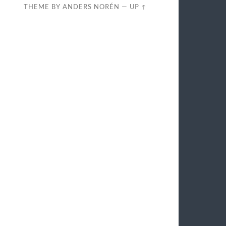
THEME BY
ANDERS NORÉN
—
UP ↑