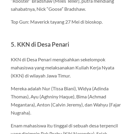
“Rooster” Bradshaw (Miles Teller), putra mendiang
sahabatnya, Nick “Goose” Bradshaw.
Top Gun: Maverick tayang 27 Mei di bioskop.
5. KKN di Desa Penari
KKN di Desa Penari mengisahkan sekelompok
mahasiswa yang melaksanakan Kuliah Kerja Nyata
(KKN) di wilayah Jawa Timur.
Mereka adalah Nur (Tissa Biani), Widya (Adinda
Thomas), Ayu (Aghniny Haque), Bima (Achmad
Megantara), Anton (Calvin Jeremy), dan Wahyu (Fajar
Nugraha).
Enam mahasiswa itu tinggal di sebuah desa terpencil
yang dipimpin Pak Prabu (Kiki Narendra). Sejak