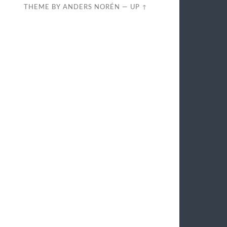
THEME BY
ANDERS NORÉN
—
UP ↑