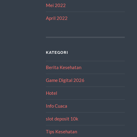
Mei 2022
April 2022
KATEGORI
Berita Kesehatan
Game Digital 2026
Hotel
Info Cuaca
slot deposit 10k
Tips Kesehatan