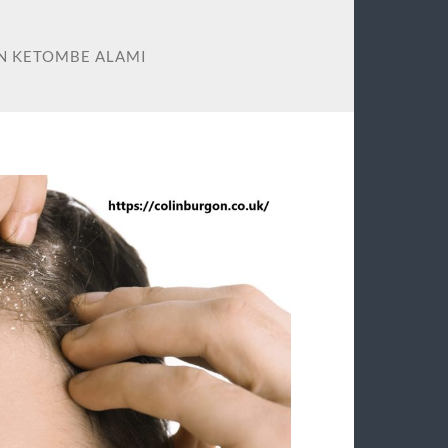
N KETOMBE ALAMI