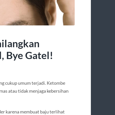
ilangkan
 Bye Gatel!
ng cukup umum terjadi. Ketombe
mas atau tidak menjaga kebersihan
er karena membuat baju terlihat