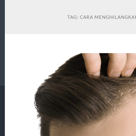
TAG:
CARA MENGHILANGKA