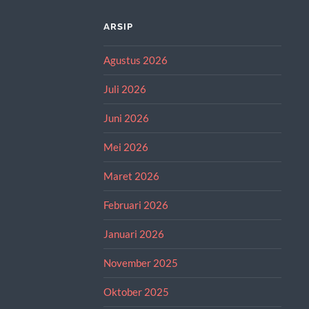
ARSIP
Agustus 2026
Juli 2026
Juni 2026
Mei 2026
Maret 2026
Februari 2026
Januari 2026
November 2025
Oktober 2025