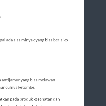
.
ai ada sisa minyak yang bisa berisiko
n antijamur yang bisa melawan
munculnya ketombe.
atkan pada produk kesehatan dan