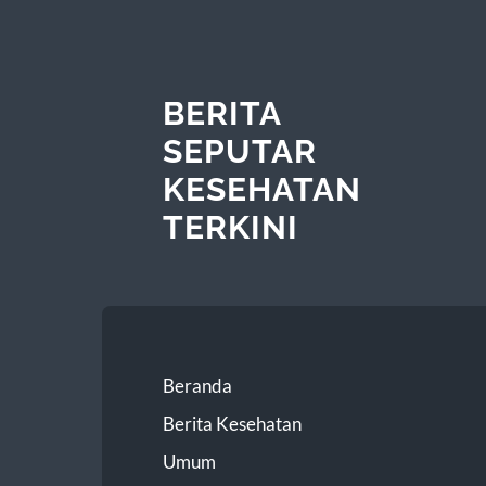
BERITA
SEPUTAR
KESEHATAN
TERKINI
Beranda
Berita Kesehatan
Umum