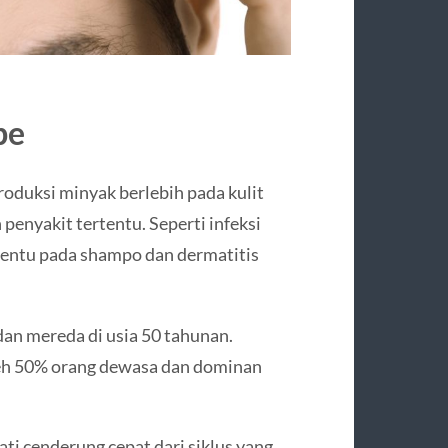
be
oduksi minyak berlebih pada kulit
penyakit tertentu. Seperti infeksi
rtentu pada shampo dan dermatitis
dan mereda di usia 50 tahunan.
eh 50% orang dewasa dan dominan
ti cenderung cepat dari siklus yang