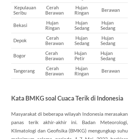
Kepulauan
Cerah
Hujan
Berawan
Seribu
Berawan
Ringan
Hujan
Hujan
Hujan
Bekasi
Ringan
Sedang
Sedang
Cerah
Hujan
Hujan
Depok
Berawan
Sedang
Sedang
Cerah
Hujan
Hujan
Bogor
Berawan
Petir
Sedang
Cerah
Hujan
Tangerang
Berawan
Berawan
Ringan
Kata BMKG soal Cuaca Terik di Indonesia
Masyarakat di beberapa wilayah Indonesia merasakan
panas terik akhir-akhir ini. Badan Meteorologi,
Klimatologi dan Geofisika (BMKG) mengungkap suhu
maksimum selama periode 1-7 Mei 2022 berkisar