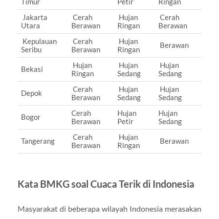
Timur
Petir
Ringan
Jakarta
Cerah
Hujan
Cerah
Utara
Berawan
Ringan
Berawan
Kepulauan
Cerah
Hujan
Berawan
Seribu
Berawan
Ringan
Hujan
Hujan
Hujan
Bekasi
Ringan
Sedang
Sedang
Cerah
Hujan
Hujan
Depok
Berawan
Sedang
Sedang
Cerah
Hujan
Hujan
Bogor
Berawan
Petir
Sedang
Cerah
Hujan
Tangerang
Berawan
Berawan
Ringan
Kata BMKG soal Cuaca Terik di Indonesia
Masyarakat di beberapa wilayah Indonesia merasakan