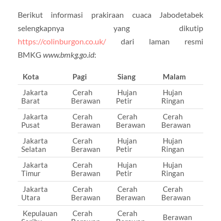
Berikut informasi prakiraan cuaca Jabodetabek
selengkapnya yang dikutip
https://colinburgon.co.uk/
dari laman resmi
BMKG
www.bmkg.go.id
:
Kota
Pagi
Siang
Malam
Jakarta
Cerah
Hujan
Hujan
Barat
Berawan
Petir
Ringan
Jakarta
Cerah
Cerah
Cerah
Pusat
Berawan
Berawan
Berawan
Jakarta
Cerah
Hujan
Hujan
Selatan
Berawan
Petir
Ringan
Jakarta
Cerah
Hujan
Hujan
Timur
Berawan
Petir
Ringan
Jakarta
Cerah
Cerah
Cerah
Utara
Berawan
Berawan
Berawan
Kepulauan
Cerah
Cerah
Berawan