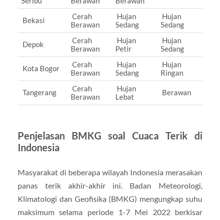
Seribu
Berawan
Berawan
Cerah
Hujan
Hujan
Bekasi
Berawan
Sedang
Sedang
Cerah
Hujan
Hujan
Depok
Berawan
Petir
Sedang
Cerah
Hujan
Hujan
Kota Bogor
Berawan
Sedang
Ringan
Cerah
Hujan
Tangerang
Berawan
Berawan
Lebat
Penjelasan BMKG soal Cuaca Terik di
Indonesia
Masyarakat di beberapa wilayah Indonesia merasakan
panas terik akhir-akhir ini. Badan Meteorologi,
Klimatologi dan Geofisika (BMKG) mengungkap suhu
maksimum selama periode 1-7 Mei 2022 berkisar