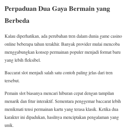
Perpaduan Dua Gaya Bermain yang
Berbeda
Kalau diperhatikan, ada perubahan tren dalam dunia game casino
online beberapa tahun terakhir. Banyak provider mulai mencoba
menggabungkan konsep permainan populer menjadi format baru
yang lebih fleksibel.
Baccarat slot menjadi salah satu contoh paling jelas dari tren
tersebut.
Pemain slot biasanya mencari hiburan cepat dengan tampilan
menarik dan fitur interaktif. Sementara penggemar baccarat lebih
menikmati tensi permainan kartu yang terasa klasik. Ketika dua
karakter ini dipadukan, hasilnya menciptakan pengalaman yang
unik.