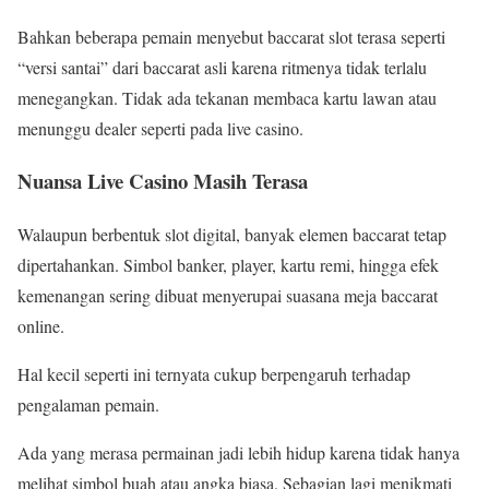
Bahkan beberapa pemain menyebut baccarat slot terasa seperti
“versi santai” dari baccarat asli karena ritmenya tidak terlalu
menegangkan. Tidak ada tekanan membaca kartu lawan atau
menunggu dealer seperti pada live casino.
Nuansa Live Casino Masih Terasa
Walaupun berbentuk slot digital, banyak elemen baccarat tetap
dipertahankan. Simbol banker, player, kartu remi, hingga efek
kemenangan sering dibuat menyerupai suasana meja baccarat
online.
Hal kecil seperti ini ternyata cukup berpengaruh terhadap
pengalaman pemain.
Ada yang merasa permainan jadi lebih hidup karena tidak hanya
melihat simbol buah atau angka biasa. Sebagian lagi menikmati