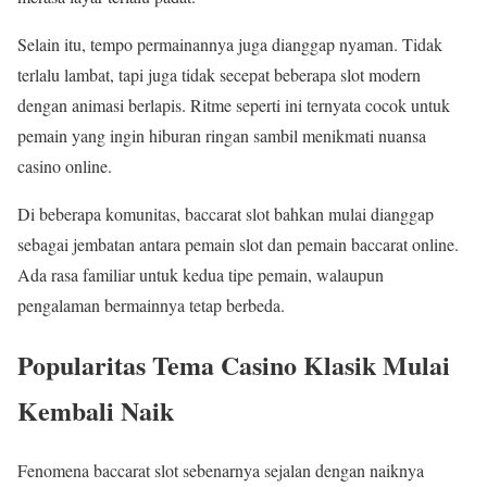
Selain itu, tempo permainannya juga dianggap nyaman. Tidak
terlalu lambat, tapi juga tidak secepat beberapa slot modern
dengan animasi berlapis. Ritme seperti ini ternyata cocok untuk
pemain yang ingin hiburan ringan sambil menikmati nuansa
casino online.
Di beberapa komunitas, baccarat slot bahkan mulai dianggap
sebagai jembatan antara pemain slot dan pemain baccarat online.
Ada rasa familiar untuk kedua tipe pemain, walaupun
pengalaman bermainnya tetap berbeda.
Popularitas Tema Casino Klasik Mulai
Kembali Naik
Fenomena baccarat slot sebenarnya sejalan dengan naiknya