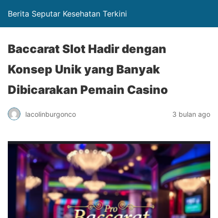
Berita Seputar Kesehatan Terkini
Baccarat Slot Hadir dengan
Konsep Unik yang Banyak
Dibicarakan Pemain Casino
lacolinburgonco
3 bulan ago