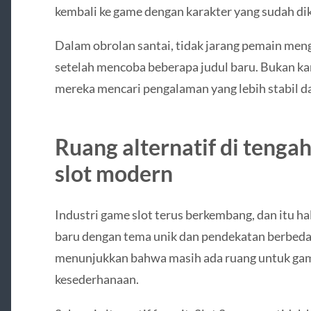
kembali ke game dengan karakter yang sudah diken
Dalam obrolan santai, tidak jarang pemain men
setelah mencoba beberapa judul baru. Bukan kar
mereka mencari pengalaman yang lebih stabil d
Ruang alternatif di tenga
slot modern
Industri game slot terus berkembang, dan itu ha
baru dengan tema unik dan pendekatan berbed
menunjukkan bahwa masih ada ruang untuk g
kesederhanaan.