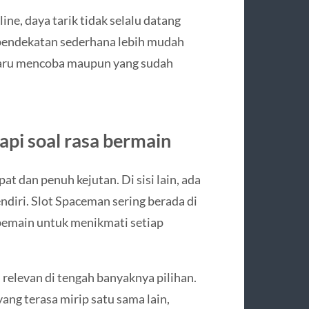
ne, daya tarik tidak selalu datang
 pendekatan sederhana lebih mudah
 baru mencoba maupun yang sudah
api soal rasa bermain
at dan penuh kejutan. Di sisi lain, ada
ndiri. Slot Spaceman sering berada di
pemain untuk menikmati setiap
relevan di tengah banyaknya pilihan.
ng terasa mirip satu sama lain,