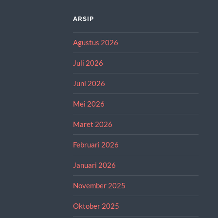
ARSIP
Agustus 2026
Juli 2026
Juni 2026
Mei 2026
Maret 2026
Februari 2026
Januari 2026
November 2025
Oktober 2025