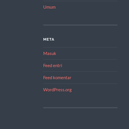
Umum
META
Masuk
Feed entri
Feed komentar
WordPress.org