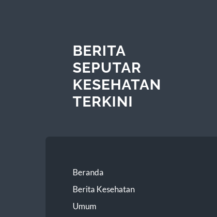
BERITA
SEPUTAR
KESEHATAN
TERKINI
Beranda
Berita Kesehatan
Umum