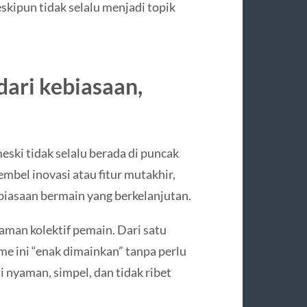
eskipun tidak selalu menjadi topik
dari kebiasaan,
ski tidak selalu berada di puncak
bel inovasi atau fitur mutakhir,
iasaan bermain yang berkelanjutan.
man kolektif pemain. Dari satu
me ini “enak dimainkan” tanpa perlu
 nyaman, simpel, dan tidak ribet