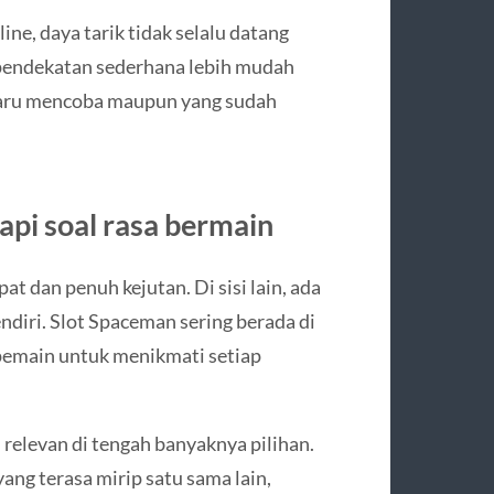
ne, daya tarik tidak selalu datang
 pendekatan sederhana lebih mudah
 baru mencoba maupun yang sudah
api soal rasa bermain
at dan penuh kejutan. Di sisi lain, ada
ndiri. Slot Spaceman sering berada di
pemain untuk menikmati setiap
relevan di tengah banyaknya pilihan.
ng terasa mirip satu sama lain,