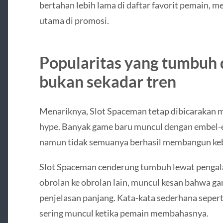
bertahan lebih lama di daftar favorit pemain, m
utama di promosi.
Popularitas yang tumbuh 
bukan sekadar tren
Menariknya, Slot Spaceman tetap dibicarakan me
hype. Banyak game baru muncul dengan embel-em
namun tidak semuanya berhasil membangun keb
Slot Spaceman cenderung tumbuh lewat pengala
obrolan ke obrolan lain, muncul kesan bahwa ga
penjelasan panjang. Kata-kata sederhana seperti
sering muncul ketika pemain membahasnya.