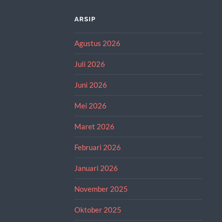
ARSIP
Agustus 2026
Juli 2026
Juni 2026
Mei 2026
Maret 2026
Februari 2026
Januari 2026
November 2025
Oktober 2025