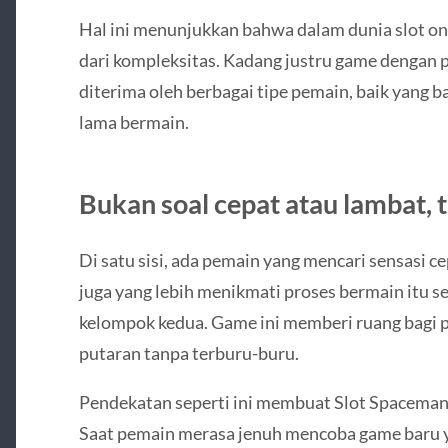
Hal ini menunjukkan bahwa dalam dunia slot onli
dari kompleksitas. Kadang justru game dengan
diterima oleh berbagai tipe pemain, baik yang
lama bermain.
Bukan soal cepat atau lambat, t
Di satu sisi, ada pemain yang mencari sensasi cep
juga yang lebih menikmati proses bermain itu se
kelompok kedua. Game ini memberi ruang bagi 
putaran tanpa terburu-buru.
Pendekatan seperti ini membuat Slot Spaceman 
Saat pemain merasa jenuh mencoba game baru ya