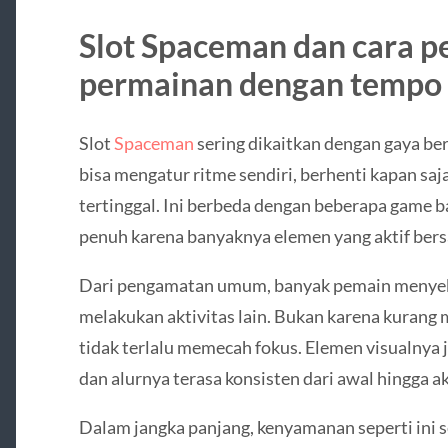
Slot Spaceman dan cara 
permainan dengan tempo 
Slot
Spaceman
sering dikaitkan dengan gaya ber
bisa mengatur ritme sendiri, berhenti kapan saja
tertinggal. Ini berbeda dengan beberapa game 
penuh karena banyaknya elemen yang aktif ber
Dari pengamatan umum, banyak pemain menyebu
melakukan aktivitas lain. Bukan karena kurang 
tidak terlalu memecah fokus. Elemen visualnya j
dan alurnya terasa konsisten dari awal hingga ak
Dalam jangka panjang, kenyamanan seperti ini s