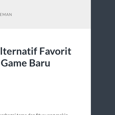
CEMAN
ternatif Favorit
a Game Baru