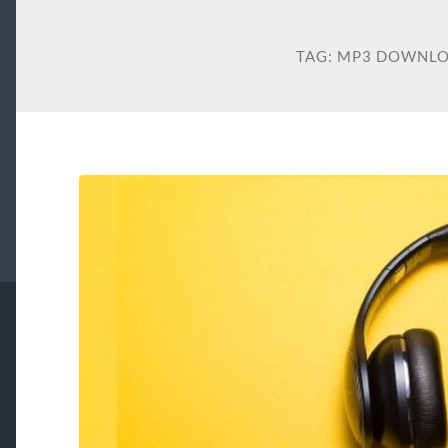
TAG:
MP3 DOWNLO