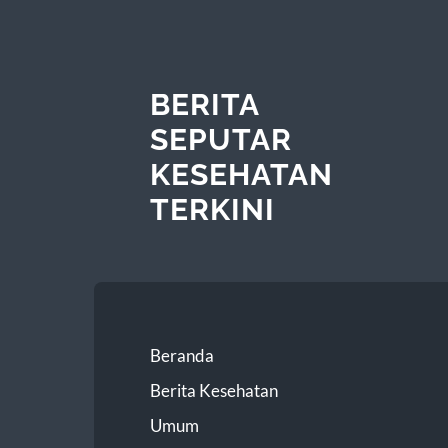
BERITA
SEPUTAR
KESEHATAN
TERKINI
Beranda
Berita Kesehatan
Umum