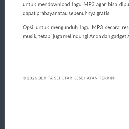
untuk mendownload lagu MP3 agar bisa diputa
dapat prabayar atau sepenuhnya gratis.
Opsi untuk mengunduh lagu MP3 secara res
musik, tetapi juga melindungi Anda dan gadget
© 2026
BERITA SEPUTAR KESEHATAN TERKINI