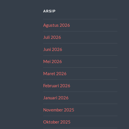
ARSIP
Agustus 2026
Juli 2026
Juni 2026
Mei 2026
Maret 2026
Februari 2026
Januari 2026
November 2025
Oktober 2025