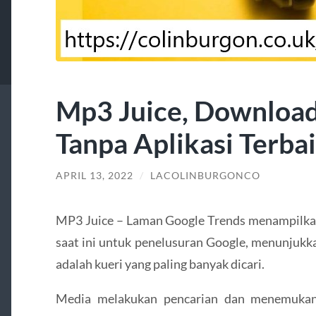
Mp3 Juice, Downloa
Tanpa Aplikasi Terba
APRIL 13, 2022
/
LACOLINBURGONCO
MP3 Juice – Laman Google Trends menampilkan 
saat ini untuk penelusuran Google, menunjuk
adalah kueri yang paling banyak dicari.
Media melakukan pencarian dan menemukan