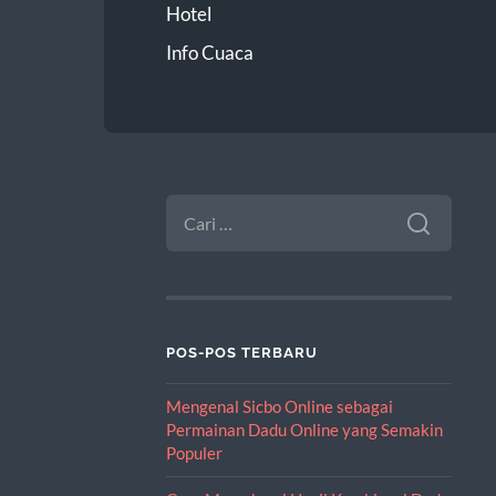
Hotel
Info Cuaca
CARI
UNTUK:
POS-POS TERBARU
Mengenal Sicbo Online sebagai
Permainan Dadu Online yang Semakin
Populer