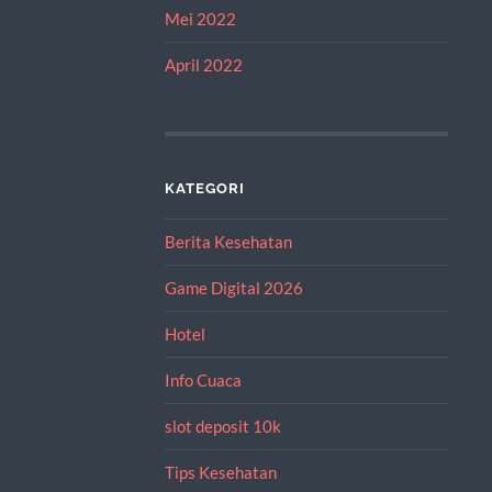
Mei 2022
April 2022
KATEGORI
Berita Kesehatan
Game Digital 2026
Hotel
Info Cuaca
slot deposit 10k
Tips Kesehatan