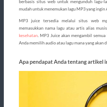
berbasis situs web untuk mengunduh lagu-l
mudah untuk menemukan lagu MP3 yang ingin An
MP3 juice tersedia melalui situs web mp
memasukkan nama lagu atau artis alias musis
kesehatan
. MP3 Juice akan mengambil semua
Anda memilih audio atau lagu mana yang akan 
Apa pendapat Anda tentang artikel i