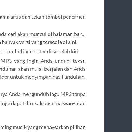
nama artis dan tekan tombol pencarian
nda cari akan muncul di halaman baru.
banyak versi yang tersedia di sini.
tombol ikon putar di sebelah kiri.
o MP3 yang ingin Anda unduh, tekan
unduhan akan mulai berjalan dan Anda
older untuk menyimpan hasil unduhan.
artinya Anda mengunduh lagu MP3 tanpa
 juga dapat dirusak oleh malware atau
reaming musik yang menawarkan pilihan