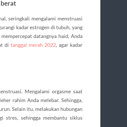
u berat
nal, seringkali mengalami menstruasi
gurangi kadar estrogen di tubuh, yang
k mempercepat datangnya haid, Anda
at di
tanggal merah 2022
, agar kadar
menstruasi. Mengalami orgasme saat
eher rahim Anda melebar. Sehingga,
urun. Selain itu, melakukan hubungan
gi stres, sehingga membantu siklus