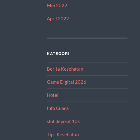
Mei 2022
April 2022
KATEGORI
Berita Kesehatan
Game Digital 2026
Hotel
Info Cuaca
slot deposit 10k
Tips Kesehatan