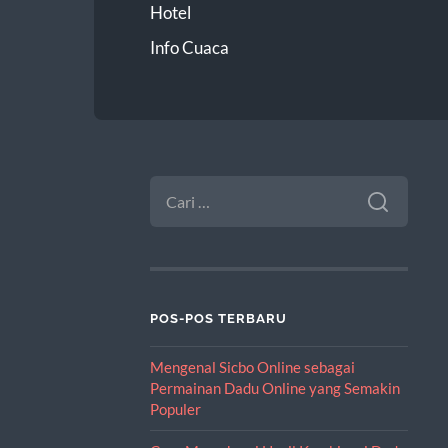
Hotel
Info Cuaca
CARI
UNTUK:
POS-POS TERBARU
Mengenal Sicbo Online sebagai
Permainan Dadu Online yang Semakin
Populer