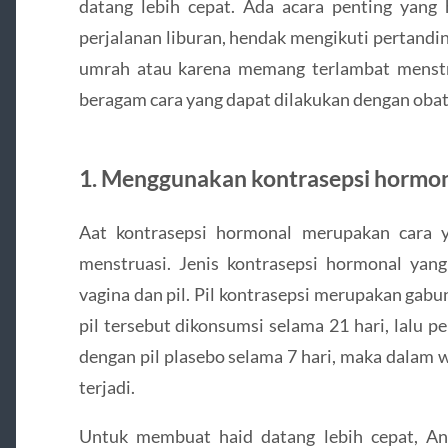
datang lebih cepat. Ada acara penting yang 
perjalanan liburan, hendak mengikuti pertandi
umrah atau karena memang terlambat menstr
beragam cara yang dapat dilakukan dengan obat
1. Menggunakan kontrasepsi hormo
Aat kontrasepsi hormonal merupakan cara y
menstruasi. Jenis kontrasepsi hormonal yang
vagina dan pil. Pil kontrasepsi merupakan gabu
pil tersebut dikonsumsi selama 21 hari, lalu 
dengan pil plasebo selama 7 hari, maka dalam 
terjadi.
Untuk membuat haid datang lebih cepat, An