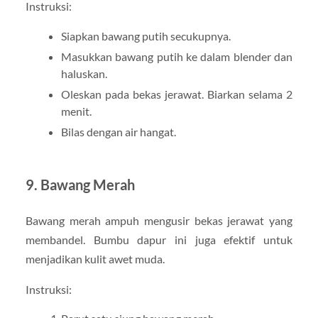
Instruksi:
Siapkan bawang putih secukupnya.
Masukkan bawang putih ke dalam blender dan
haluskan.
Oleskan pada bekas jerawat. Biarkan selama 2
menit.
Bilas dengan air hangat.
9. Bawang Merah
Bawang merah ampuh mengusir bekas jerawat yang
membandel. Bumbu dapur ini juga efektif untuk
menjadikan kulit awet muda.
Instruksi: