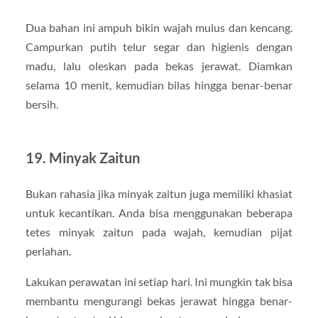
Dua bahan ini ampuh bikin wajah mulus dan kencang.
Campurkan putih telur segar dan higienis dengan
madu, lalu oleskan pada bekas jerawat. Diamkan
selama 10 menit, kemudian bilas hingga benar-benar
bersih.
19. Minyak Zaitun
Bukan rahasia jika minyak zaitun juga memiliki khasiat
untuk kecantikan. Anda bisa menggunakan beberapa
tetes minyak zaitun pada wajah, kemudian pijat
perlahan.
Lakukan perawatan ini setiap hari. Ini mungkin tak bisa
membantu mengurangi bekas jerawat hingga benar-