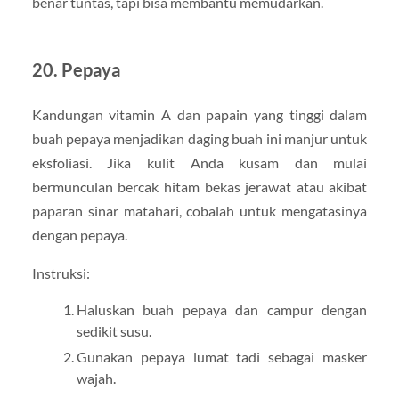
benar tuntas, tapi bisa membantu memudarkan.
20. Pepaya
Kandungan vitamin A dan papain yang tinggi dalam
buah pepaya menjadikan daging buah ini manjur untuk
eksfoliasi. Jika kulit Anda kusam dan mulai
bermunculan bercak hitam bekas jerawat atau akibat
paparan sinar matahari, cobalah untuk mengatasinya
dengan pepaya.
Instruksi:
Haluskan buah pepaya dan campur dengan
sedikit susu.
Gunakan pepaya lumat tadi sebagai masker
wajah.