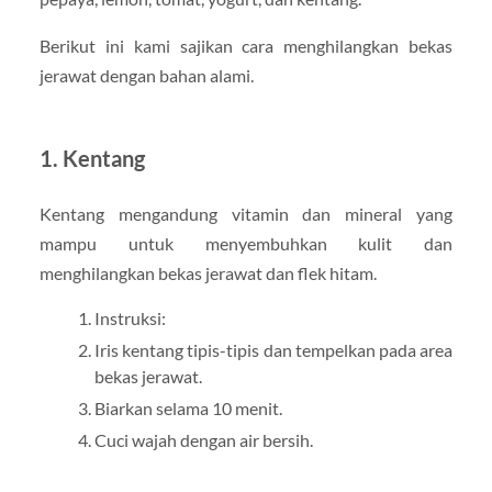
Berikut ini kami sajikan cara menghilangkan bekas
jerawat dengan bahan alami.
1. Kentang
Kentang mengandung vitamin dan mineral yang
mampu untuk menyembuhkan kulit dan
menghilangkan bekas jerawat dan flek hitam.
Instruksi:
Iris kentang tipis-tipis dan tempelkan pada area
bekas jerawat.
Biarkan selama 10 menit.
Cuci wajah dengan air bersih.